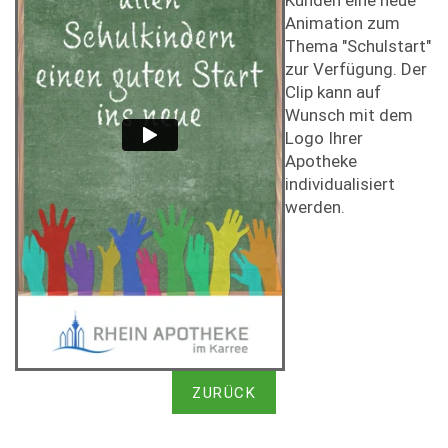
Kunden eine neue
Animation zum
Thema "Schulstart"
zur Verfügung. Der
Clip kann auf
Wunsch mit dem
Logo Ihrer
Apotheke
individualisiert
werden.
ZURÜCK